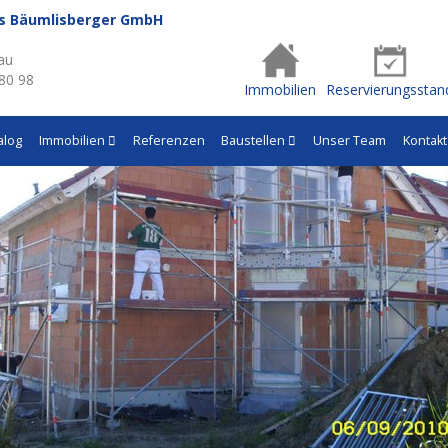
us Bäumlisberger GmbH
au
 80 98
Immobilien
Reservierungsstan
alog
Immobilien
Referenzen
Baustellen
Unser Team
Kontakt