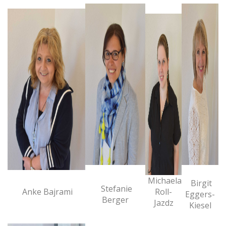
Michaela
Birgit
Stefanie
Anke Bajrami
Roll-
Eggers-
Berger
Jazdz
Kiesel