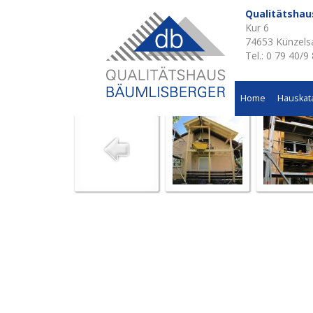
Qualitätsha
Kur 6
Aktuelle Baustellen 
74653 Künzels
Tel.: 0 79 40/9
Balkonanbau in Schwäbisch Hall
Home
Hauskat