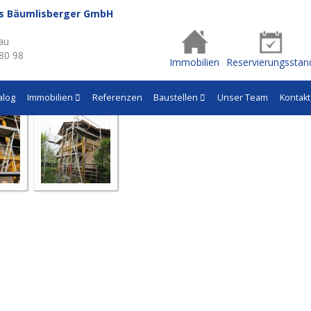
us Bäumlisberger GmbH
- Q419
au
 80 98
Immobilien
Reservierungsstan
alog
Immobilien
Referenzen
Baustellen
Unser Team
Kontakt