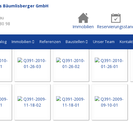
us Bäumlisberger GmbH
- Q391
au
 80 98
Immobilien
Reservierungsstan
alog
Immobilien
Referenzen
Baustellen
Unser Team
Kontakt