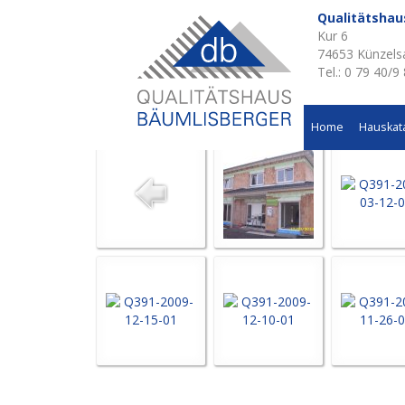
Qualitätsha
Kur 6
Aktuelle Baustellen 
74653 Künzels
Tel.: 0 79 40/9
Wohnhausneubau in Pfedelbach
Home
Hauskat