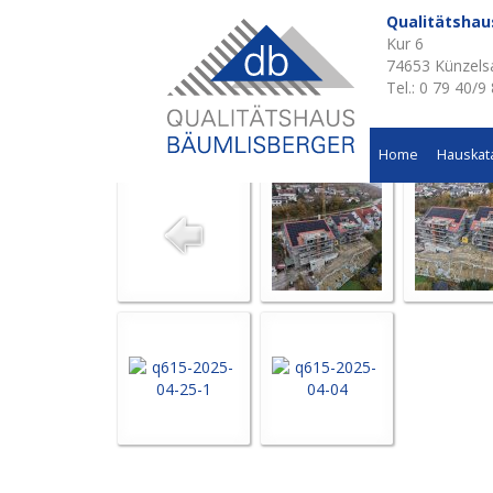
Qualitätsha
Kur 6
Aktuelle Baustellen 
74653 Künzels
Tel.: 0 79 40/9
Mehrfamilienwohnhaus in Künzelsau
Home
Hauskat