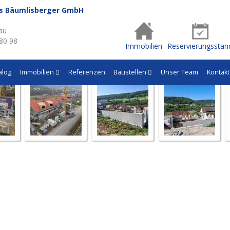
us Bäumlisberger GmbH
- Q615
au
 80 98
Immobilien
Reservierungsstan
alog
Immobilien
Referenzen
Baustellen
Unser Team
Kontakt