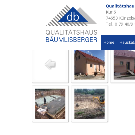
Qualitätsha
Kur 6
Aktuelle Baustellen 
74653 Künzels
Tel.: 0 79 40/9
Wohnhausneubau in Pfedelbach
Home
Hauskat