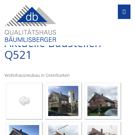
Navi
Aktuelle Baustellen -
Q521
Wohnhausneubau in Osterburken