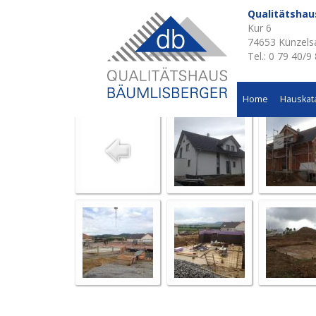
Qualitätsha
Kur 6
Aktuelle Baustellen 
74653 Künzels
Tel.: 0 79 40/9
Wohnhausneubau in Kupferzell
Home
Hauskat