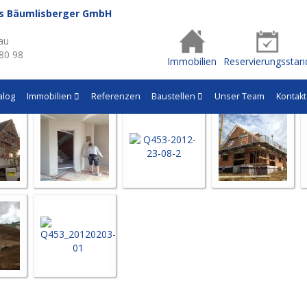
us Bäumlisberger GmbH
- Q453
au
 80 98
Immobilien
Reservierungsstan
alog
Immobilien
Referenzen
Baustellen
Unser Team
Kontakt