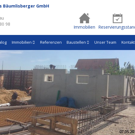
us Bäumlisberger GmbH
au
 80 98
Immobilien
Reservierungsstan
alog
Immobilien
Referenzen
Baustellen
Unser Team
Kontakt